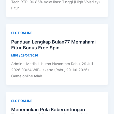
Tech RTP: 96.85% Volatilitas: Tinggi (High Volatility)
Fitur
SLOT ONLINE
Panduan Lengkap Bulan77 Memahami
Fitur Bonus Free Spin
MBG
/
29/07/2026
Admin – Media Hiburan Nusantara Rabu, 29 Juli
2026 03:24 WIB Jakarta (Rabu, 29 Juli 2026) –
Game online telah
SLOT ONLINE
Menemukan Pola Keberuntungan