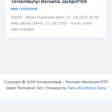
Tersembunyi Bersama Jackpot168
MBG
/
27/07/2026
Admin – Media Nusantara Senin, 27 Juli 2026 00:30
WIB Jakarta (Senin, 27 Juli 2026) – Game online
telah menjadi
Copyright © 2026 Kantarmediauk – Panduan Memahami RTP
dalam Permainan Slot | Powered by
Tema WordPress Astra
Exit mobile version